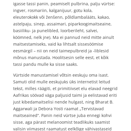
igasse tassi panin, peamiselt pulbrina, palju vürtse:
ingver, rosmariin, kalganijuur, gotu kola,
eleuterokokk või ženšenn, põldlambalääts, kakao,
astelpaju, sinep, assaimari, piparkoogimaitseaine,
basiiliku- ja punelibled, loorberileht, salvei,
köömned, nelk jne). Ma ei pannud neid mitte ainult
maitsestamiseks, vaid ka lihtsalt sissesöömise
eesmärgil – nii on neid taimepulbreid ja ‑liblesid
mõnus manustada. Hoolitsesin selle eest, et kõik
tassi pandu mulle ka sisse saaks.
Vürtside manustamisel võtsin eeskuju oma isast.
Samuti olid mulle eeskujuks üks internetist leitud
tekst, milles räägiti, et primitiivset elu elavad neegrid
Aafrikas söövad väga paljusid taimi ja eelistavad eriti
just kibedamaitselisi nende hulgast, ning Bharat B.
Aggarwali ja Debora Yosti raamat „Tervistavad
maitseained“. Panin neid vürtse juba ennegi kohvi
sisse, aga pärast melanoomist teadlikuks saamist
valisin viimasest raamatust eelkõige vähivastaseid