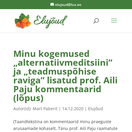
elujoud@lux.ee
Minu kogemused
„alternatiivmeditsiini”
ja „teadmuspõhise
raviga” lisatud prof. Aili
Paju kommentaarid
(lõpus)
Autor(id):
Mart Paberit
|
14.12.2020
|
Elujõud
(Taandtekstina on kommentaarid minu praeguste
arusaamade kohaselt, Tänu prof. Aili Paju raamatute