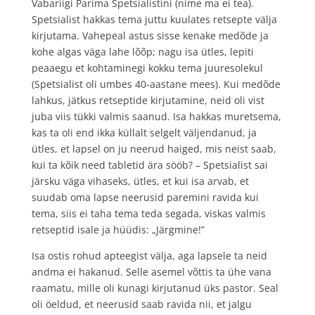
Vabariigi Parima Spetsialistini (nime ma ei tea).
Spetsialist hakkas tema juttu kuulates retsepte välja
kirjutama. Vahepeal astus sisse kenake medõde ja
kohe algas väga lahe lõõp; nagu isa ütles, lepiti
peaaegu et kohtaminegi kokku tema juuresolekul
(Spetsialist oli umbes 40-aastane mees). Kui medõde
lahkus, jätkus retseptide kirjutamine, neid oli vist
juba viis tükki valmis saanud. Isa hakkas muretsema,
kas ta oli end ikka küllalt selgelt väljendanud, ja
ütles, et lapsel on ju neerud haiged, mis neist saab,
kui ta kõik need tabletid ära sööb? – Spetsialist sai
järsku väga vihaseks, ütles, et kui isa arvab, et
suudab oma lapse neerusid paremini ravida kui
tema, siis ei taha tema teda segada, viskas valmis
retseptid isale ja hüüdis: „Järgmine!”
Isa ostis rohud apteegist välja, aga lapsele ta neid
andma ei hakanud. Selle asemel võttis ta ühe vana
raamatu, mille oli kunagi kirjutanud üks pastor. Seal
oli öeldud, et neerusid saab ravida nii, et jalgu