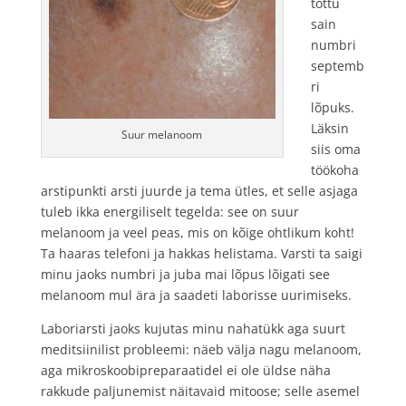
tõttu
sain
numbri
septemb
ri
lõpuks.
Läksin
Suur melanoom
siis oma
töökoha
arstipunkti arsti juurde ja tema ütles, et selle asjaga
tuleb ikka energiliselt tegelda: see on suur
melanoom ja veel peas, mis on kõige ohtlikum koht!
Ta haaras telefoni ja hakkas helistama. Varsti ta saigi
minu jaoks numbri ja juba mai lõpus lõigati see
melanoom mul ära ja saadeti laborisse uurimiseks.
Laboriarsti jaoks kujutas minu nahatükk aga suurt
meditsiinilist probleemi: näeb välja nagu melanoom,
aga mikroskoobipreparaatidel ei ole üldse näha
rakkude paljunemist näitavaid mitoose; selle asemel