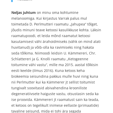
Neljas juhtum
on minu oma kohtumine
melanoomiga. Kui kirjastus Varrak palus mul
toimetada D. Perlmutteri raamatu „Jahupea“ tõlget,
jõudis minuni teave ketoosi kasulikkuse kohta. Läksin
raamatupoodi, et leida mõnd raamatut ketoosi
kasutamisest vähi ärahoidmiseks (vähk on mind alati
huvitanud) ja võib-olla ka ravimiseks ning hakata
seda tõlkima. Niimoodi leidsin U. Kämmereri, Chr.
Schlattereri ja G. Knolli raamatu „Ketogeenne
toitumine vähi vastu“, mille ma 2015. aastal tõlkisin
eesti keelde (ilmus 2016). Kuna ketoos keha
biokeemia seisundina pakkus mulle huvi ning kuna
nii Perlmutter kui ka Kämmerer jt sellist toitumist
tungivalt soovitasid abivahendina krooniliste
degeneratiivsete haiguste vastu, otsustasin seda ka
ise proovida. Kämmereri jt raamatust sain ka teada,
et ketoos on tegelikult inimese eellaste (primaatide)
tavaline seisund, mida ei tohi ära segada