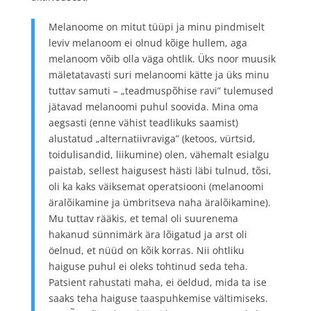
Melanoome on mitut tüüpi ja minu pindmiselt
leviv melanoom ei olnud kõige hullem, aga
melanoom võib olla väga ohtlik. Üks noor muusik
mäletatavasti suri melanoomi kätte ja üks minu
tuttav samuti – „teadmuspõhise ravi” tulemused
jätavad melanoomi puhul soovida. Mina oma
aegsasti (enne vähist teadlikuks saamist)
alustatud „alternatiivraviga” (ketoos, vürtsid,
toidulisandid, liikumine) olen, vähemalt esialgu
paistab, sellest haigusest hästi läbi tulnud, tõsi,
oli ka kaks väiksemat operatsiooni (melanoomi
äralõikamine ja ümbritseva naha äralõikamine).
Mu tuttav rääkis, et temal oli suurenema
hakanud sünnimärk ära lõigatud ja arst oli
öelnud, et nüüd on kõik korras. Nii ohtliku
haiguse puhul ei oleks tohtinud seda teha.
Patsient rahustati maha, ei öeldud, mida ta ise
saaks teha haiguse taaspuhkemise vältimiseks.