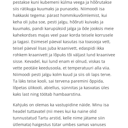
pestakse kuni kubemeni külma veega ja hõõrutakse
siis rätikuga kuumaks ja punaseks. Niimoodi isa
hakkaski tegema: pärast hommikuvõimlemist, kui
keha oli juba soe, pesti jalgu, hõõruti kuivaks ja
kuumaks, pandi karupüksid jalga ja õde jooksis meie
kahekordses majas veel paar korda teisele korrusele
ja tagasi. Esimesel päeval kasutas isa toasooja vett,
teisel päeval lisas juba kraanivett, edaspidi ikka
rohkem kraanivett ja lõpuks tõi väljast lund kraanivee
sisse. Kevadel, kui lund enam ei olnud, viskas ta
vette peotäie keedusoola, et temperatuuri alla viia.
Niimoodi pesti jalgu kolm kuud ja siis oli laps terve.
Ta läks teise kooli, sai tervena paremini õppida,
lõpetas ülikooli, abiellus, sünnitas ja kasvatas üles
kaks last ning töötab hambaarstina.
Kahjuks on olemas ka vastupidine näide. Minu isa
headel tuttavatel (nii mees kui ka naine olid
tunnustatud Tartu arstid, kelle nime jätame siin
ütlemata) haigestus tütar umbes samas vanuses