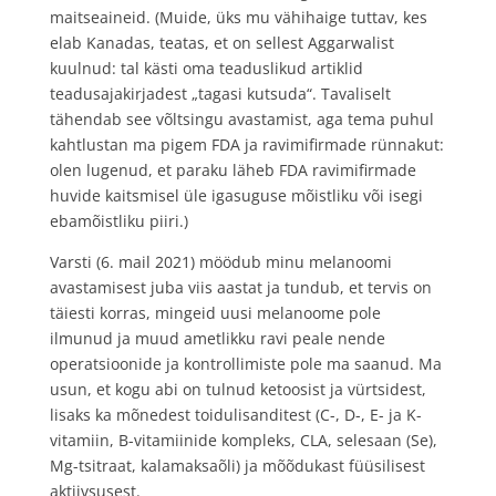
maitseaineid. (Muide, üks mu vähihaige tuttav, kes
elab Kanadas, teatas, et on sellest Aggarwalist
kuulnud: tal kästi oma teaduslikud artiklid
teadusajakirjadest „tagasi kutsuda“. Tavaliselt
tähendab see võltsingu avastamist, aga tema puhul
kahtlustan ma pigem FDA ja ravimifirmade rünnakut:
olen lugenud, et paraku läheb FDA ravimifirmade
huvide kaitsmisel üle igasuguse mõistliku või isegi
ebamõistliku piiri.)
Varsti (6. mail 2021) möödub minu melanoomi
avastamisest juba viis aastat ja tundub, et tervis on
täiesti korras, mingeid uusi melanoome pole
ilmunud ja muud ametlikku ravi peale nende
operatsioonide ja kontrollimiste pole ma saanud. Ma
usun, et kogu abi on tulnud ketoosist ja vürtsidest,
lisaks ka mõnedest toidulisanditest (C-, D-, E- ja K-
vitamiin, B-vitamiinide kompleks, CLA, selesaan (Se),
Mg-tsitraat, kalamaksaõli) ja mõõdukast füüsilisest
aktiivsusest.