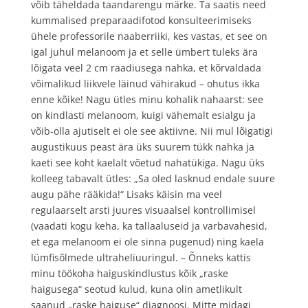
võib täheldada taandarengu märke. Ta saatis need
kummalised preparaadifotod konsulteerimiseks
ühele professorile naaberriiki, kes vastas, et see on
igal juhul melanoom ja et selle ümbert tuleks ära
lõigata veel 2 cm raadiusega nahka, et kõrvaldada
võimalikud liikvele läinud vähirakud – ohutus ikka
enne kõike! Nagu ütles minu kohalik nahaarst: see
on kindlasti melanoom, kuigi vähemalt esialgu ja
võib-olla ajutiselt ei ole see aktiivne. Nii mul lõigatigi
augustikuus peast ära üks suurem tükk nahka ja
kaeti see koht kaelalt võetud nahatükiga. Nagu üks
kolleeg tabavalt ütles: „Sa oled lasknud endale suure
augu pähe rääkida!“ Lisaks käisin ma veel
regulaarselt arsti juures visuaalsel kontrollimisel
(vaadati kogu keha, ka tallaaluseid ja varbavahesid,
et ega melanoom ei ole sinna pugenud) ning kaela
lümfisõlmede ultraheliuuringul. – Õnneks kattis
minu töökoha haiguskindlustus kõik „raske
haigusega“ seotud kulud, kuna olin ametlikult
saanud „raske haiguse“ diagnoosi. Mitte midagi