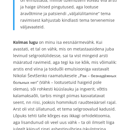
on ennustada, millise tulemuseni võivad viia arsti
ja haige ühised pingutused, aga lootuse
äravõtmine ja patsiendi „väljalülitamine” tema
ravimisest kahjustab kindlasti tema tervenemise
väljavaateid.
Kolmas lugu
on minu isa eesnäärmevähk. Kui
avastati, et tal on vähk, mis on metastaasidena juba
levinud selgroolülidesse, sai ta vist mingeid arsti
määratud ravimeid, aga tegi ka ise kõik, mis võimalik:
arstis end viina ja toiduõli emulsiooniga vastavalt
Nikolai Ševtšenko raamatukesele „Рак – безнадёжных
больных нет” (Vähk – lootusetuid haigeid pole
olemas), sõi rohkesti küüslauku ja ingverit, võttis
kalamaksaõli, tarbis mingit piimas kasvatatavat
seent, nn riisi, jooksis hommikuti raudteeäärsel rajal.
Arst oli vist üllatunud, et tema selgroovalud kadusid.
Lõpuks tehti talle kõrges eas ikkagi orhidektoomia,
aga lisandunud oli veel uus vähk – ta oli ilmselt liiga
julgelt käinud ringi asbestipulbriga (skulptorina