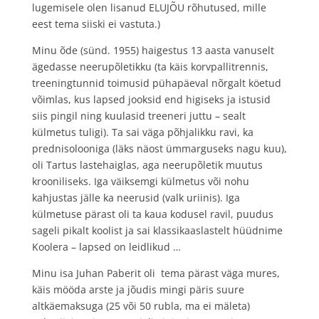
lugemisele olen lisanud ELUJÕU rõhutused, mille
eest tema siiski ei vastuta.)
Minu õde (sünd. 1955) haigestus 13 aasta vanuselt
ägedasse neerupõletikku (ta käis korvpallitrennis,
treeningtunnid toimusid pühapäeval nõrgalt köetud
võimlas, kus lapsed jooksid end higiseks ja istusid
siis pingil ning kuulasid treeneri juttu – sealt
külmetus tuligi). Ta sai väga põhjalikku ravi, ka
prednisolooniga (läks näost ümmarguseks nagu kuu),
oli Tartus lastehaiglas, aga neerupõletik muutus
krooniliseks. Iga väiksemgi külmetus või nohu
kahjustas jälle ka neerusid (valk uriinis). Iga
külmetuse pärast oli ta kaua kodusel ravil, puudus
sageli pikalt koolist ja sai klassikaaslastelt hüüdnime
Koolera – lapsed on leidlikud …
Minu isa Juhan Paberit oli tema pärast väga mures,
käis mööda arste ja jõudis mingi päris suure
altkäemaksuga (25 või 50 rubla, ma ei mäleta)