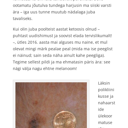
ootamatu jõutulva tundega harjusin ma siiski varsti
ära – iga uus tunne muutub nädalaga juba
tavaliseks.
Kui olin juba poolteist aastat ketoosis olnud –
puhtast uudishimust ja soovist elada tervislikumalt!
–, ütles 2016. aasta mai alguses mu naine, et mul
olevat mingi märk pealae peal (mida ma ise peeglist
ei näinud; sain seda näha ainult kahe peegliga).
Tegime sellest pildi ja ma ehmatasin päris ära: see
nägi välja nagu ehtne melanoom!
Läksin
polikliini
kusse ja
nahaarst
ide
ülekoor
matuse