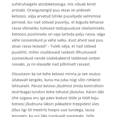
suhkruhaigete atsidoketoosiga, mis nõuab kiiret
arstiabi. Orangutangid puu otsas on pidevalt
ketoosis, välja arvatud lühike puuviljade valmimise
periood, kui nad söövad puuvilju, et koguda kehasse
rasva võimaliku tulevase toidupuuduse üleelamiseks.
Ketoosis püsimiseks on vaja tarbida palju rasva, väga
vähe süsivesikuid ja vähe valku. Kust ahvid seal puu
otsas rasva leiavad? – Tuleb välja, et nad söövad
puulehti, milles sisalduvaid raskesti lõhustuvaid
süsivesikuid nende soolebakterid töötlevad ümber
rasvaks, ja nii elavadki nad põhiliselt rasvast.
Otsustasin ka ise kohe ketoosi minna ja see osutus
üllatavalt kergeks, kuna ma juba niigi sõin rohkesti
lehtsalatit. Pärast ketoosi jõudmist (mida kontrollisin
testribaga) tundsin kohe tohutut jõutulva. Käisin läbi
ühe sügava oru iga päev kodust tööle ja töölt koju.
Ketoosi jõudnuna läksin pikkadest treppidest üles
(tõus ligi 50 meetrit) hoopis uue tundega, lausa
lennates; ka uni läks tunduvalt paremaks. Selle