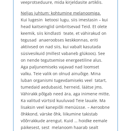
veeprotseduure, mida kirjeldasite artiklis.
Neljas juhtum: kohtumine melanoomiga.
Kui lugesin ketoosi lugu, siis imestasin – kui
head kaitseinglid ümbritsevad Teid. Et olete
keemik, siis kindlasti teate, et vähirakud on
tegusad anaeroobses keskkonnas, eriti
aktiivsed on nad siis, kui vabalt kasutada
süsivesikuid (millest vabaneb glükoos). See
on nende tegutsemise energeetiline alus.
Aga paljunemiseks vajavad nad loomset
valku. Teie valik on olnud ainuõige. Mina
luban organismi tugevdamiseks veel tatart,
tumedaid aedubasid, herneid, läätse jms.
Vähirakk põlgab need ära, aga inimene mitte,
Ka valitud vürtsid kuuluvad Teie lauale. Ma
lisaksin veel kanepiõli menüüsse. – Aeroobne
õhkkond, värske õhk, liikumine takistab
võõrrakkude arengut. Kuid … hoidke eemale
päikesest, sest melanoom haarab sealt