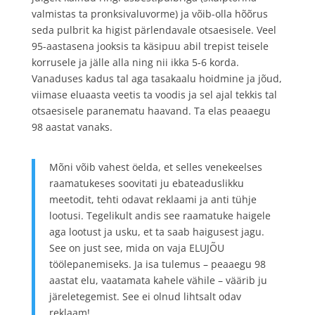
valmistas ta pronksivaluvorme) ja võib-olla hõõrus
seda pulbrit ka higist pärlendavale otsaesisele. Veel
95-aastasena jooksis ta käsipuu abil trepist teisele
korrusele ja jälle alla ning nii ikka 5-6 korda.
Vanaduses kadus tal aga tasakaalu hoidmine ja jõud,
viimase eluaasta veetis ta voodis ja sel ajal tekkis tal
otsaesisele paranematu haavand. Ta elas peaaegu
98 aastat vanaks.
Mõni võib vahest öelda, et selles venekeelses
raamatukeses soovitati ju ebateaduslikku
meetodit, tehti odavat reklaami ja anti tühje
lootusi. Tegelikult andis see raamatuke haigele
aga lootust ja usku, et ta saab haigusest jagu.
See on just see, mida on vaja ELUJÕU
töölepanemiseks. Ja isa tulemus – peaaegu 98
aastat elu, vaatamata kahele vähile – väärib ju
järeletegemist. See ei olnud lihtsalt odav
reklaam!