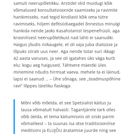
samuti neerupõletikku. Arstidel olid muidugi kõik
võimalused konsultatsioonide saamiseks ja ravimite
hankimiseks, nad tegid kindlasti kõik oma tütre
ravimiseks, hiljem defitsiidiaegadel õnnestus minulgi
hankida nende jaoks Kasahstanist lespenefrüüli, aga
kroonilisest neerupõletikust nad lahti ei saanudki.
Haigus jõudis niikaugele, et oli vaja juba dialüüse ja
lõpuks siirati uus neer. Aga nende tütar suri ikkagi
42 aasta vanuses. Ja see oli igatahes üks väga kurb
elu: kogu aeg haigused, Tähtvere mäestki üles
minemine nõudis hirmsat vaeva, mehele ta ei läinud,
lapsi ei saanud … – Ühe sõnaga, see „teadmuspõhine
ravi” lõppes täieliku fiaskoga.
Mõni võib mõelda, et see Spetsialist käitus ju
lausa võimatult halvasti. Tagantjärele tark olles
võib öelda, et tema käitumisviis oli siiski parim
võimalikest – ta suunas isa otse traditsioonilise
meditsiini ja ELUJÕU äratamise juurde ning see