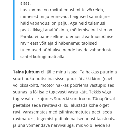
aitas.
Ilus komme on ravitulemusi mitte võrrelda,
inimesed on ju erinevad, haigused samuti jne –
häid vabandusi on palju. Aga neid tulemusi
peaks ikkagi analüüsima, mõtlemisainet siin on.
Paraku ei pane selline tulemus „teadmuspõhise
ravi” eest võitlejaid häbenema; taolised
tulemused pühitakse nende heade vabanduste
saatel kuhugi mati alla.
Teine juhtum
oli jälle minu isaga. Ta hakkas puurima
suurt auku puitseina sisse, puur jäi äkki kinni (nael
või oksakoht), mootor hakkas pöörlema vastupidises
suunas ja lõi isale tugevasti vastu kätt. Tekkis väga
tugev valu – kujunes Sudecki sündroom. Tänapäeval
peetakse seda ravitavaks, kui alustada kohe õiget
ravi. Varasemates meditsiiniraamatutes peeti seda
ravimatuks; tegemist pidi olema iseennast taastootva
ja üha võimendava närvivaluga, mis võib levida ka