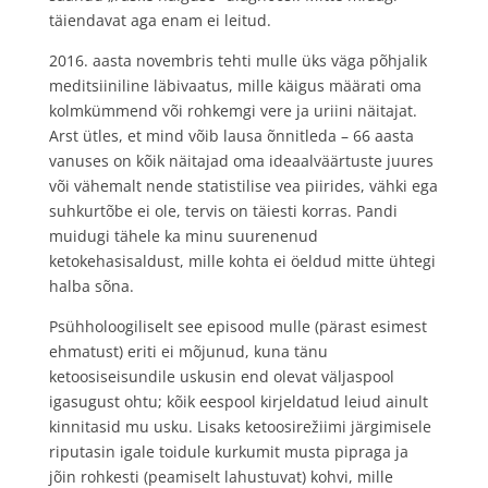
täiendavat aga enam ei leitud.
2016. aasta novembris tehti mulle üks väga põhjalik
meditsiiniline läbivaatus, mille käigus määrati oma
kolmkümmend või rohkemgi vere ja uriini näitajat.
Arst ütles, et mind võib lausa õnnitleda – 66 aasta
vanuses on kõik näitajad oma ideaalväärtuste juures
või vähemalt nende statistilise vea piirides, vähki ega
suhkurtõbe ei ole, tervis on täiesti korras. Pandi
muidugi tähele ka minu suurenenud
ketokehasisaldust, mille kohta ei öeldud mitte ühtegi
halba sõna.
Psühholoogiliselt see episood mulle (pärast esimest
ehmatust) eriti ei mõjunud, kuna tänu
ketoosiseisundile uskusin end olevat väljaspool
igasugust ohtu; kõik eespool kirjeldatud leiud ainult
kinnitasid mu usku. Lisaks ketoosirežiimi järgimisele
riputasin igale toidule kurkumit musta pipraga ja
jõin rohkesti (peamiselt lahustuvat) kohvi, mille