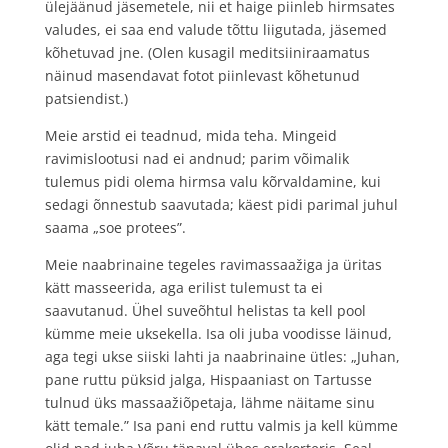
ülejäänud jäsemetele, nii et haige piinleb hirmsates
valudes, ei saa end valude tõttu liigutada, jäsemed
kõhetuvad jne. (Olen kusagil meditsiiniraamatus
näinud masendavat fotot piinlevast kõhetunud
patsiendist.)
Meie arstid ei teadnud, mida teha. Mingeid
ravimislootusi nad ei andnud; parim võimalik
tulemus pidi olema hirmsa valu kõrvaldamine, kui
sedagi õnnestub saavutada; käest pidi parimal juhul
saama „soe protees”.
Meie naabrinaine tegeles ravimassaažiga ja üritas
kätt masseerida, aga erilist tulemust ta ei
saavutanud. Ühel suveõhtul helistas ta kell pool
kümme meie uksekella. Isa oli juba voodisse läinud,
aga tegi ukse siiski lahti ja naabrinaine ütles: „Juhan,
pane ruttu püksid jalga, Hispaaniast on Tartusse
tulnud üks massaažiõpetaja, lähme näitame sinu
kätt temale.” Isa pani end ruttu valmis ja kell kümme