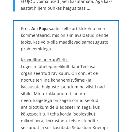
ELUJÕU võimalused jäeti kasutamata. Aga kaks
aastat hiljem puhkes haigus taas …
Prof.
Aili Paju
saatis selle artikli kohta oma
kommentaarid, mis on siin avaldatud nende
jaoks, kes võib-olla maadlevad samasuguste
probleemidega.
Krooniline neerupõletik.
Lugesin tähelepanelikult läbi Teie isa
organiseeritud ravikuuri. Oli õnn, et õe
noorus (eriline kohanemisvõime!) ja
kaasuvate haiguste puudumine viisid nad
sihile. Minu kokkupuuted noorte
neeruhaigetega on sageli olnud seotud
antibiootikumide üledoseerimisega, kus
kõigepealt tuli teha korda [soolestiku]
mikrofloora, korrastada teiste elundite
seisundit ja siis kasutada Sebastian Kneippi