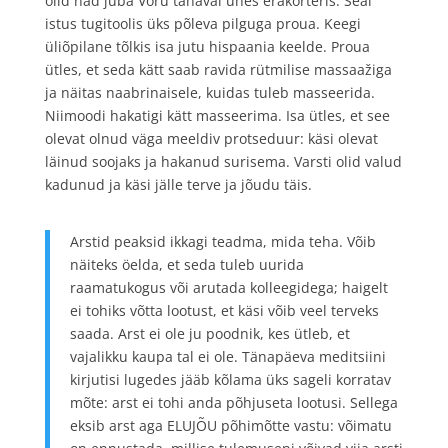
olid nad juba Võru tänaval ühes erakorteris. Seal
istus tugitoolis üks põleva pilguga proua. Keegi
üliõpilane tõlkis isa jutu hispaania keelde. Proua
ütles, et seda kätt saab ravida rütmilise massaažiga
ja näitas naabrinaisele, kuidas tuleb masseerida.
Niimoodi hakatigi kätt masseerima. Isa ütles, et see
olevat olnud väga meeldiv protseduur: käsi olevat
läinud soojaks ja hakanud surisema. Varsti olid valud
kadunud ja käsi jälle terve ja jõudu täis.
Arstid peaksid ikkagi teadma, mida teha. Võib
näiteks öelda, et seda tuleb uurida
raamatukogus või arutada kolleegidega; haigelt
ei tohiks võtta lootust, et käsi võib veel terveks
saada. Arst ei ole ju poodnik, kes ütleb, et
vajalikku kaupa tal ei ole. Tänapäeva meditsiini
kirjutisi lugedes jääb kõlama üks sageli korratav
mõte: arst ei tohi anda põhjuseta lootusi. Sellega
eksib arst aga ELUJÕU põhimõtte vastu: võimatu